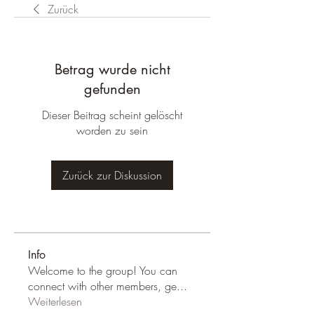
Zurück
Betrag wurde nicht
gefunden
Dieser Beitrag scheint gelöscht
worden zu sein
Zurück zur Diskussion
Info
Welcome to the group! You can
connect with other members, ge
...
Weiterlesen