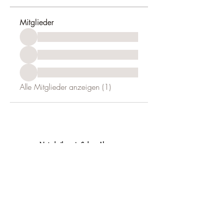
Mitglieder
Alle Mitglieder anzeigen (1)
Naturheilpraxis Selma Alaçam
Heilpraktikerin in Mannheim
für psychosomatische Beschwerden
mit Schwerpunkt auf Reizdarm,
Migräne & Angst
Lenaustrasse 3, 68167 Mannheim
mail@naturheilpraxis-selma-alacam.de