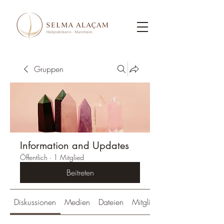
Gruppen
Information and Updates
Öffentlich
·
1 Mitglied
Beitreten
Diskussionen
Medien
Dateien
Mitglieder