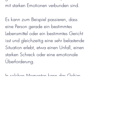
mit starken Emotionen verbunden sind.
Es kann zum Beispiel passieren, dass 
eine Person gerade ein bestimmtes 
Lebensmittel oder ein bestimmtes Gericht 
isst und gleichzeitig eine sehr belastende 
Situation erlebt, etwa einen Unfall, einen 
starken Schreck oder eine emotionale 
Überforderung.
In solchen Momenten kann das Gehirn 
das Lebensmittel mit dem belastenden 
Ereignis verknüpfen. Diese Verbindung 
wird im Nervensystem gespeichert.
Kommt es später erneut zu Kontakt mit 
diesem Lebensmittel, kann diese 
gespeicherte Reaktion wieder aktiviert 