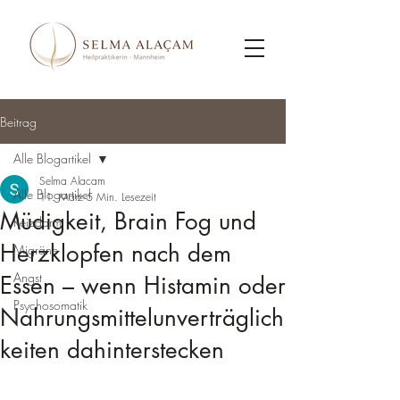
Beitrag
Alle Blogartikel
Selma Alacam
Alle Blogartikel
11. März
5 Min. Lesezeit
Müdigkeit, Brain Fog und
Reizdarm
Herzklopfen nach dem
Migräne
Angst
Essen – wenn Histamin oder
Psychosomatik
Nahrungsmittelunverträglich
keiten dahinterstecken