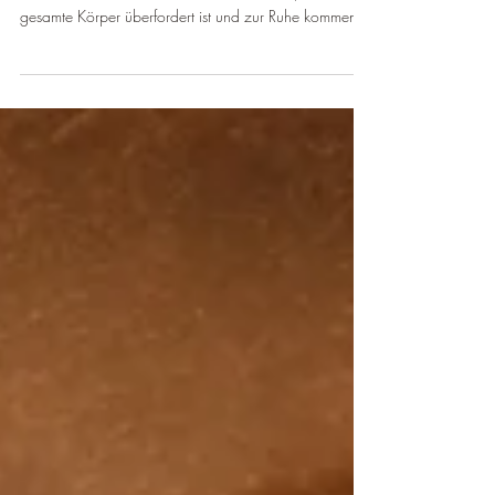
Migräne mit Übelkeit zeigt sich oft als Rückzug in
Dunkelheit und Reizreduktion – ein Zustand, in dem der
gesamte Körper überfordert ist und zur Ruhe kommen
möchte.